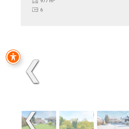
977 m²
6
❮
❮