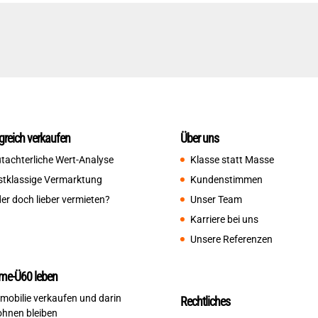
lgreich verkaufen
Über uns
tachterliche Wert-Analyse
Klasse statt Masse
stklassige Vermarktung
Kundenstimmen
er doch lieber vermieten?
Unser Team
Karriere bei uns
Unsere Referenzen
me-Ü60 leben
mobilie verkaufen und darin
Rechtliches
hnen bleiben