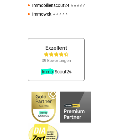
Immobilienscout24
⭐️⭐️⭐️⭐️⭐️
Immowelt
⭐️⭐️⭐️⭐️⭐️