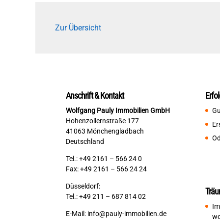
Zur Übersicht
Anschrift & Kontakt
Erfo
Wolfgang Pauly Immobilien GmbH
Gu
Hohenzollernstraße 177
Er
41063 Mönchengladbach
Od
Deutschland
Tel.: +49 2161 – 566 24 0
Fax: +49 2161 – 566 24 24
Düsseldorf:
Träu
Tel.: +49 211 – 687 814 02
Im
E-Mail:
info@pauly-immobilien.de
wo