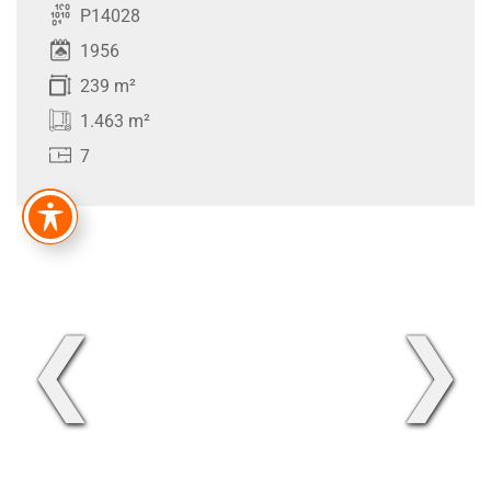
P14028
1956
239 m²
1.463 m²
7
❮
❯