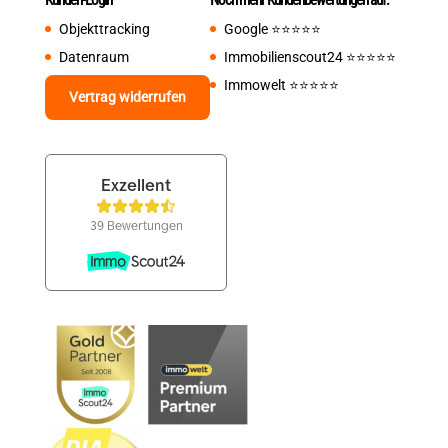
Objekttracking
Google
⭐️⭐️⭐️⭐️⭐️
Datenraum
Immobilienscout24
⭐️⭐️⭐️⭐️⭐️
Immowelt
⭐️⭐️⭐️⭐️⭐️
Vertrag widerrufen