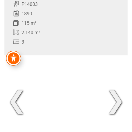
P14003
1890
115 m²
2.140 m²
3
❮
❯