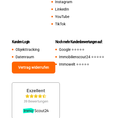
Instagram
LinkedIn
YouTube
TikTok
Kunden-Login
Noch mehr Kundenbewertungen auf:
Objekttracking
Google
⭐️⭐️⭐️⭐️⭐️
Datenraum
Immobilienscout24
⭐️⭐️⭐️⭐️⭐️
Immowelt
⭐️⭐️⭐️⭐️⭐️
Vertrag widerrufen