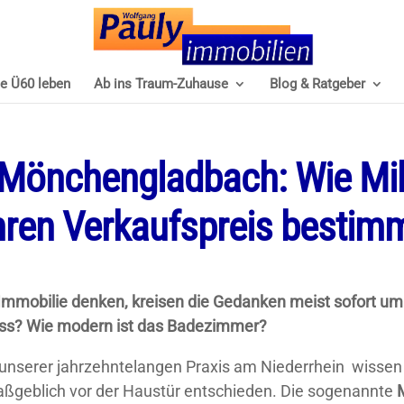
e Ü60 leben
Ab ins Traum-Zuhause
Blog & Ratgeber
 Mönchengladbach: Wie Mik
Ihren Verkaufspreis besti
mmobilie denken, kreisen die Gedanken meist sofort um d
uss? Wie modern ist das Badezimmer?
s unserer jahrzehntelangen Praxis am Niederrhein wissen
ßgeblich vor der Haustür entschieden. Die sogenannte