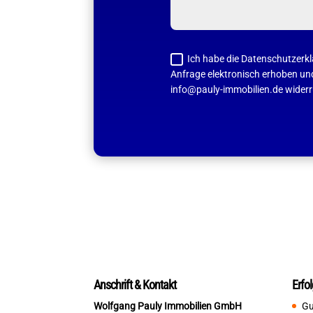
Ich habe die Datenschutzer
Anfrage elektronisch erhoben und 
info@pauly-immobilien.de wider
A
l
t
e
r
n
a
t
i
Anschrift & Kontakt
Erfo
v
Wolfgang Pauly Immobilien GmbH
Gu