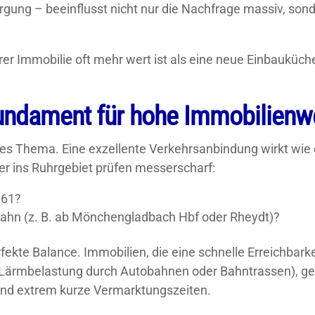
rgung – beeinflusst nicht nur die Nachfrage massiv, sond
er Immobilie oft mehr wert ist als eine neue Einbauküche
 Fundament für hohe Immobilienw
rales Thema. Eine exzellente Verkehrsanbindung wirkt wie e
er ins Ruhrgebiet prüfen messerscharf:
A61?
 Bahn (z. B. ab Mönchengladbach Hbf oder Rheydt)?
fekte Balance. Immobilien, die eine schnelle Erreichbark
e Lärmbelastung durch Autobahnen oder Bahntrassen), g
 und extrem kurze Vermarktungszeiten.