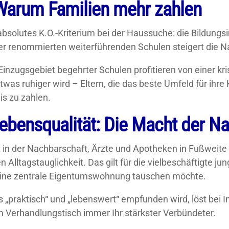
: Warum Familien mehr zahlen
 absolutes K.O.-Kriterium bei der Haussuche: die Bildungs
er renommierten weiterführenden Schulen steigert die N
inzugsgebiet begehrter Schulen profitieren von einer kr
s ruhiger wird – Eltern, die das beste Umfeld für ihre Ki
is zu zahlen.
ebensqualität: Die Macht der N
 in der Nachbarschaft, Ärzte und Apotheken in Fußweite –
Alltagstauglichkeit. Das gilt für die vielbeschäftigte ju
eine zentrale Eigentumswohnung tauschen möchte.
ls „praktisch“ und „lebenswert“ empfunden wird, löst bei 
 Verhandlungstisch immer Ihr stärkster Verbündeter.