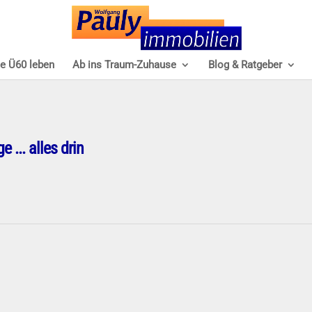
e Ü60 leben
Ab ins Traum-Zuhause
Blog & Ratgeber
... alles drin