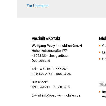
Zur Übersicht
Anschrift & Kontakt
Erfo
Wolfgang Pauly Immobilien GmbH
Gu
Hohenzollernstraße 177
Er
41063 Mönchengladbach
Od
Deutschland
Tel.: +49 2161 – 566 24 0
Fax: +49 2161 – 566 24 24
Düsseldorf:
Träu
Tel.: +49 211 – 687 814 02
Im
E-Mail:
info@pauly-immobilien.de
wo