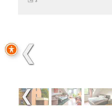
3
❮
❮