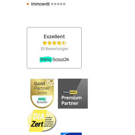
Immowelt
⭐️⭐️⭐️⭐️⭐️