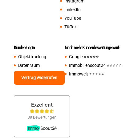
Instagram
LinkedIn
YouTube
TikTok
Kunden-Login
Noch mehr Kundenbewertungen auf:
Objekttracking
Google
⭐️⭐️⭐️⭐️⭐️
Datenraum
Immobilienscout24
⭐️⭐️⭐️⭐️⭐️
Immowelt
⭐️⭐️⭐️⭐️⭐️
Vertrag widerrufen