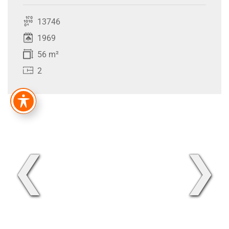
13746
1969
56 m²
2
❮
❯