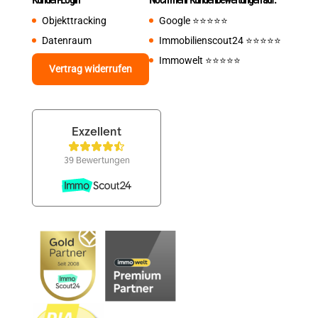
Objekttracking
Google
⭐️⭐️⭐️⭐️⭐️
Datenraum
Immobilienscout24
⭐️⭐️⭐️⭐️⭐️
Immowelt
⭐️⭐️⭐️⭐️⭐️
Vertrag widerrufen