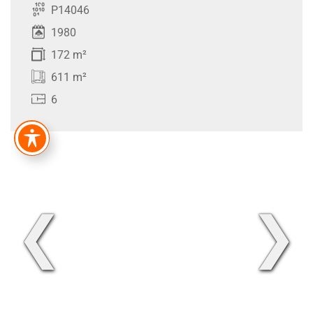
P14046
1980
172 m²
611 m²
6
❮
❯