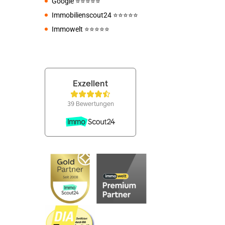
Google
⭐️⭐️⭐️⭐️⭐️
Immobilienscout24
⭐️⭐️⭐️⭐️⭐️
Immowelt
⭐️⭐️⭐️⭐️⭐️