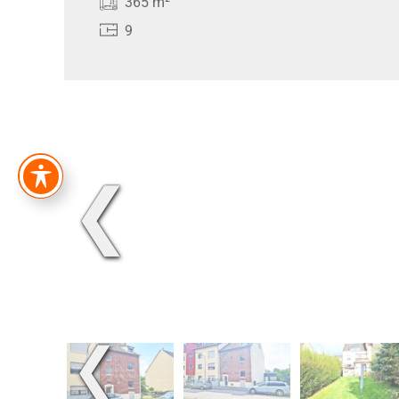
365 m²
9
❮
❮