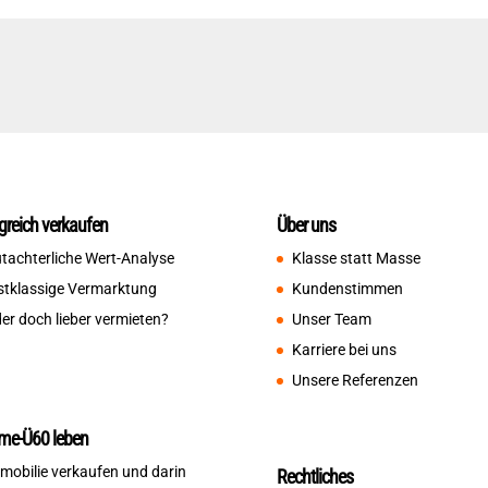
lgreich verkaufen
Über uns
tachterliche Wert-Analyse
Klasse statt Masse
stklassige Vermarktung
Kundenstimmen
er doch lieber vermieten?
Unser Team
Karriere bei uns
Unsere Referenzen
me-Ü60 leben
mobilie verkaufen und darin
Rechtliches