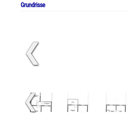
Grundrisse
❮
❮