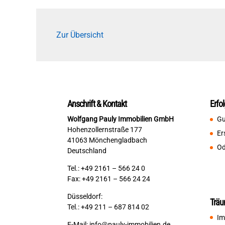
Zur Übersicht
Anschrift & Kontakt
Erfo
Wolfgang Pauly Immobilien GmbH
Gu
Hohenzollernstraße 177
Er
41063 Mönchengladbach
Od
Deutschland
Tel.: +49 2161 – 566 24 0
Fax: +49 2161 – 566 24 24
Düsseldorf:
Träu
Tel.: +49 211 – 687 814 02
Im
E-Mail:
info@pauly-immobilien.de