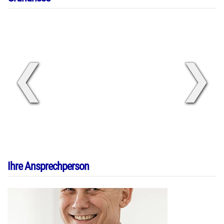
❮
❯
Ihre Ansprechperson