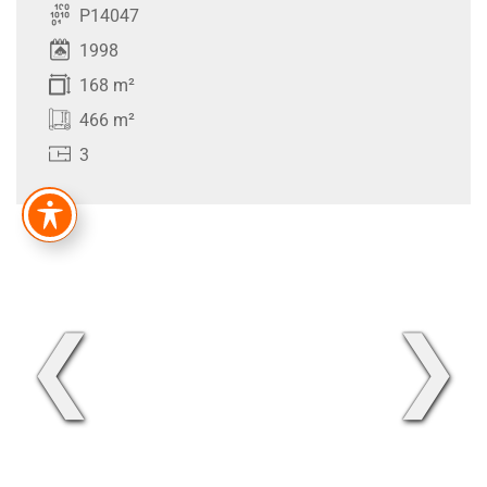
P14047
1998
168 m²
466 m²
3
❮
❯