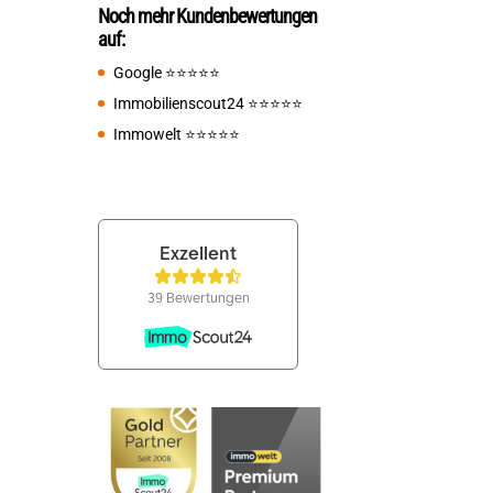
Noch mehr Kundenbewertungen
auf:
Google
⭐️⭐️⭐️⭐️⭐️
Immobilienscout24
⭐️⭐️⭐️⭐️⭐️
Immowelt
⭐️⭐️⭐️⭐️⭐️