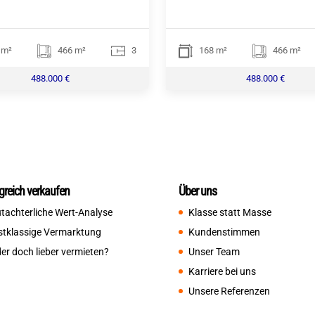
 m²
466 m²
3
168 m²
466 m²
488.000 €
488.000 €
lgreich verkaufen
Über uns
tachterliche Wert-Analyse
Klasse statt Masse
stklassige Vermarktung
Kundenstimmen
er doch lieber vermieten?
Unser Team
Karriere bei uns
Unsere Referenzen