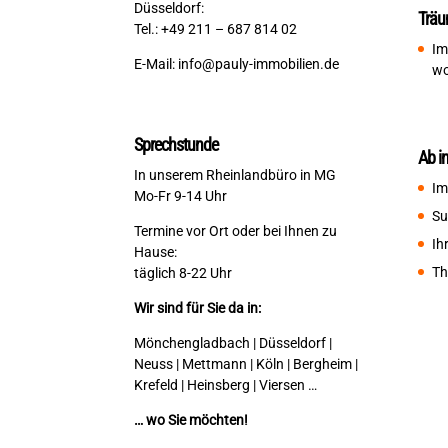
Düsseldorf:
Träu
Tel.: +49 211 – 687 814 02
Im
E-Mail:
info@pauly-immobilien.de
wo
Sprechstunde
Ab i
In unserem Rheinlandbüro in MG
Im
Mo-Fr 9-14 Uhr
Su
Termine vor Ort oder bei Ihnen zu
Ih
Hause:
Th
täglich 8-22 Uhr
Wir sind für Sie da in:
Mönchengladbach | Düsseldorf |
Neuss | Mettmann | Köln | Bergheim |
Krefeld | Heinsberg | Viersen …
… wo Sie möchten!