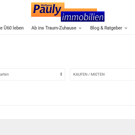
e Ü60 leben
Ab ins Traum-Zuhause
Blog & Ratgeber