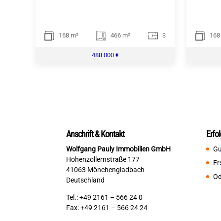
168 m²
466 m²
3
168
488.000 €
Anschrift & Kontakt
Erfo
Wolfgang Pauly Immobilien GmbH
Gu
Hohenzollernstraße 177
Er
41063 Mönchengladbach
Od
Deutschland
Tel.: +49 2161 – 566 24 0
Fax: +49 2161 – 566 24 24