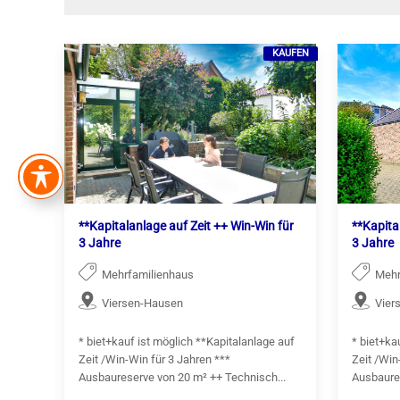
KAUFEN
**Kapitalanlage auf Zeit ++ Win-Win für
**Kapita
3 Jahre
3 Jahre
Mehrfamilienhaus
Mehr
Viersen-Hausen
Vier
* biet+kauf ist möglich **Kapitalanlage auf
* biet+ka
Zeit /Win‑Win für 3 Jahren ***
Zeit /Win
Ausbaureserve von 20 m² ++ Technisch...
Ausbaure