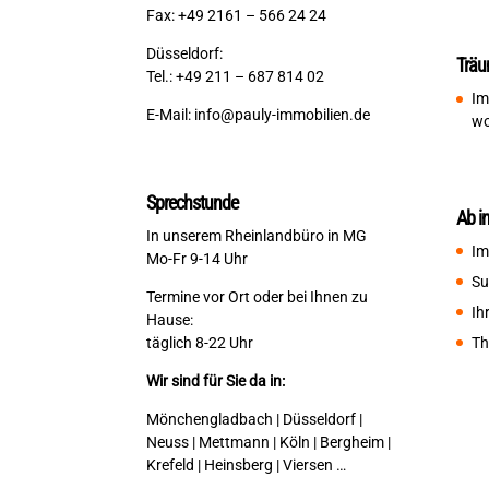
Fax: +49 2161 – 566 24 24
Düsseldorf:
Träu
Tel.: +49 211 – 687 814 02
Im
E-Mail:
info@pauly-immobilien.de
wo
Sprechstunde
Ab i
In unserem Rheinlandbüro in MG
Im
Mo-Fr 9-14 Uhr
Su
Termine vor Ort oder bei Ihnen zu
Ih
Hause:
Th
täglich 8-22 Uhr
Wir sind für Sie da in:
Mönchengladbach | Düsseldorf |
Neuss | Mettmann | Köln | Bergheim |
Krefeld | Heinsberg | Viersen …