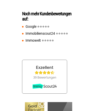
Noch mehr Kundenbewertungen
auf:
Google
⭐️⭐️⭐️⭐️⭐️
Immobilienscout24
⭐️⭐️⭐️⭐️⭐️
Immowelt
⭐️⭐️⭐️⭐️⭐️