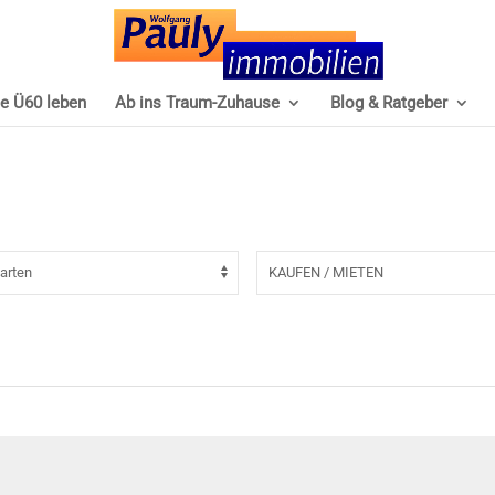
e Ü60 leben
Ab ins Traum-Zuhause
Blog & Ratgeber