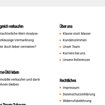
lgreich verkaufen
Über uns
tachterliche Wert-Analyse
Klasse statt Masse
stklassige Vermarktung
Kundenstimmen
er doch lieber vermieten?
Unser Team
Karriere bei uns
Unsere Referenzen
me-Ü60 leben
mobilie verkaufen und darin
Rechtliches
hnen bleiben
Impressum
Datenschutzerklärung
Widerrufsbelehrung
ns Traum-Zuhause