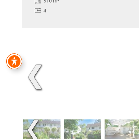
310 m²
4
❮
❮