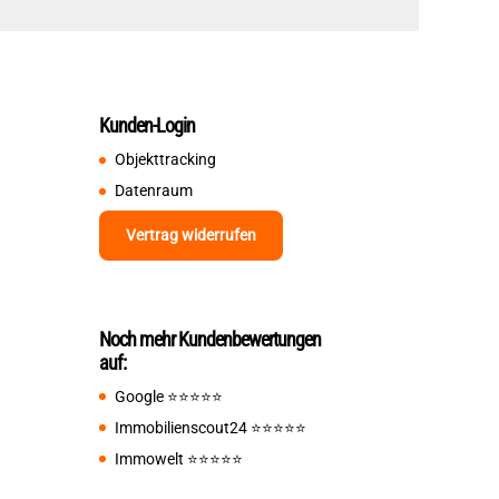
Kunden-Login
Objekttracking
Datenraum
Vertrag widerrufen
Noch mehr Kundenbewertungen
auf:
Google
⭐️⭐️⭐️⭐️⭐️
Immobilienscout24
⭐️⭐️⭐️⭐️⭐️
Immowelt
⭐️⭐️⭐️⭐️⭐️