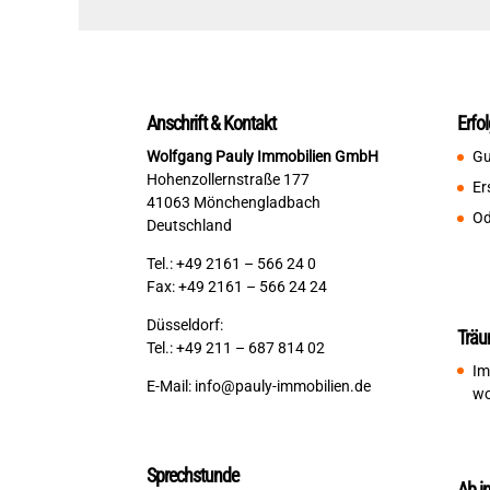
Anschrift & Kontakt
Erfo
Wolfgang Pauly Immobilien GmbH
Gu
Hohenzollernstraße 177
Er
41063 Mönchengladbach
Od
Deutschland
Tel.: +49 2161 – 566 24 0
Fax: +49 2161 – 566 24 24
Düsseldorf:
Träu
Tel.: +49 211 – 687 814 02
Im
E-Mail:
info@pauly-immobilien.de
wo
Sprechstunde
Ab i