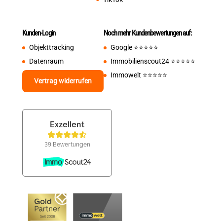
Kunden-Login
Noch mehr Kundenbewertungen auf:
Objekttracking
Google
⭐️⭐️⭐️⭐️⭐️
Datenraum
Immobilienscout24
⭐️⭐️⭐️⭐️⭐️
Immowelt
⭐️⭐️⭐️⭐️⭐️
Vertrag widerrufen