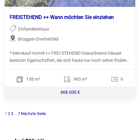
FREISTEHEND ++ Wann möchten Sie einziehen
Einfamilienhaus
Brüggen-Overhetfeld
* biet+kauf Vorteil ++ FREI-STEHEND Gewachsene Häuser
besitzen Eigenschaften, die sich heute nur noch selten finden...
158 m²
965 m²
6
468.000 €
Seitennummerierung
1
2
3
…
7
Nächste Seite
der
Beiträge