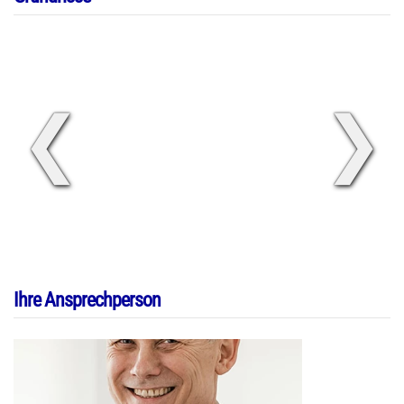
❮
❯
Ihre Ansprechperson