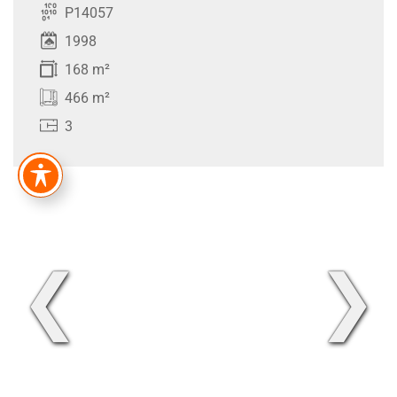
P14057
1998
168 m²
466 m²
3
❮
❯