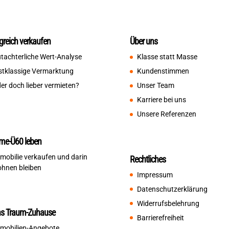
lgreich verkaufen
Über uns
tachterliche Wert-Analyse
Klasse statt Masse
stklassige Vermarktung
Kundenstimmen
er doch lieber vermieten?
Unser Team
Karriere bei uns
Unsere Referenzen
me-Ü60 leben
mobilie verkaufen und darin
Rechtliches
hnen bleiben
Impressum
Datenschutzerklärung
Widerrufsbelehrung
ns Traum-Zuhause
Barrierefreiheit
mobilien-Angebote