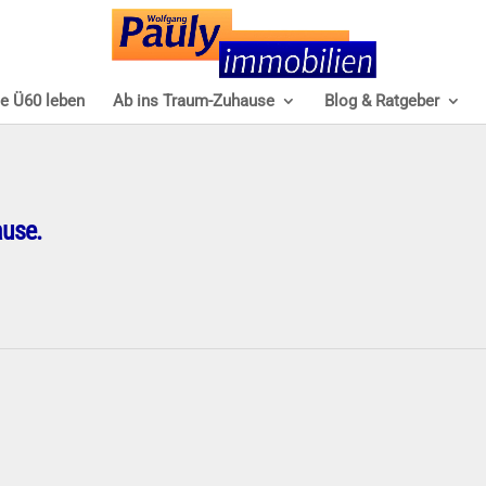
e Ü60 leben
Ab ins Traum-Zuhause
Blog & Ratgeber
ause.