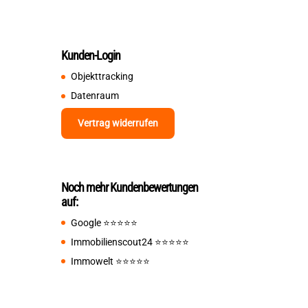
Kunden-Login
Objekttracking
Datenraum
Vertrag widerrufen
Noch mehr Kundenbewertungen
auf:
Google
⭐️⭐️⭐️⭐️⭐️
Immobilienscout24
⭐️⭐️⭐️⭐️⭐️
Immowelt
⭐️⭐️⭐️⭐️⭐️