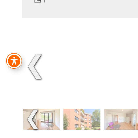
1
❮
❮