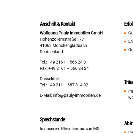
Anschrift & Kontakt
Erfo
Wolfgang Pauly Immobilien GmbH
Gu
Hohenzollernstraße 177
Er
41063 Mönchengladbach
Od
Deutschland
Tel.: +49 2161 – 566 24 0
Fax: +49 2161 – 566 24 24
Düsseldorf:
Träu
Tel.: +49 211 – 687 814 02
Im
E-Mail:
info@pauly-immobilien.de
wo
Sprechstunde
Ab i
In unserem Rheinlandbüro in MG
Im