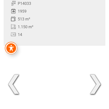
P14033
1959
513 m²
1.150 m²
14
❮
❯