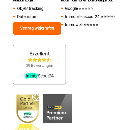
Objekttracking
Google
⭐️⭐️⭐️⭐️⭐️
Datenraum
Immobilienscout24
⭐️⭐️⭐️⭐️⭐️
Immowelt
⭐️⭐️⭐️⭐️⭐️
Vertrag widerrufen