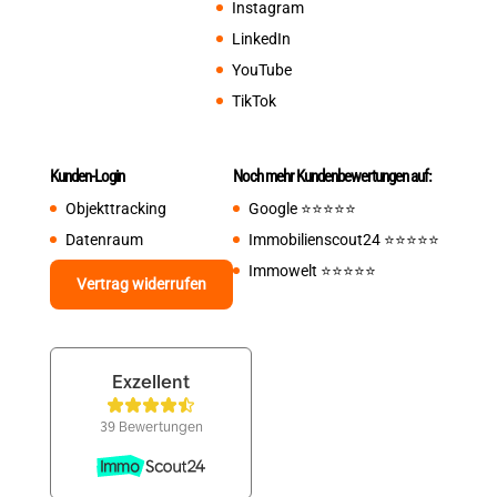
Instagram
LinkedIn
YouTube
TikTok
Kunden-Login
Noch mehr Kundenbewertungen auf:
Objekttracking
Google
⭐️⭐️⭐️⭐️⭐️
Datenraum
Immobilienscout24
⭐️⭐️⭐️⭐️⭐️
Immowelt
⭐️⭐️⭐️⭐️⭐️
Vertrag widerrufen