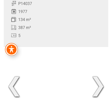
P14037
1977
134 m²
387 m²
5
❮
❯