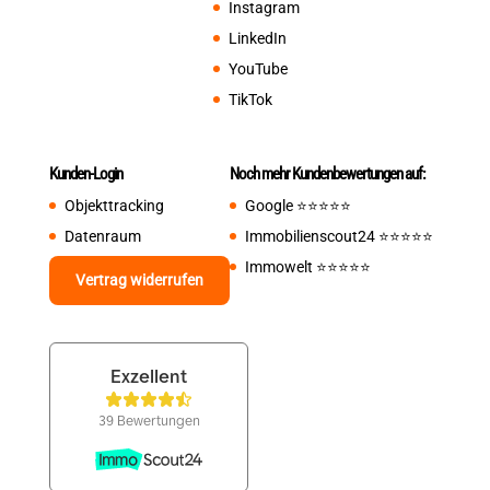
Instagram
LinkedIn
YouTube
TikTok
Kunden-Login
Noch mehr Kundenbewertungen auf:
Objekttracking
Google
⭐️⭐️⭐️⭐️⭐️
Datenraum
Immobilienscout24
⭐️⭐️⭐️⭐️⭐️
Immowelt
⭐️⭐️⭐️⭐️⭐️
Vertrag widerrufen