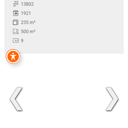
13802
1921
235 m²
500 m²
9
❮
❯