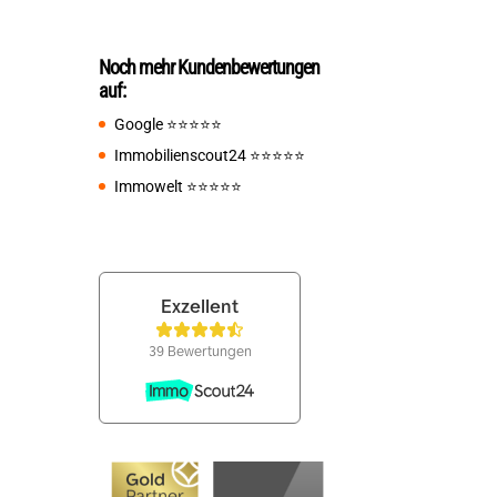
Noch mehr Kundenbewertungen
auf:
Google
⭐️⭐️⭐️⭐️⭐️
Immobilienscout24
⭐️⭐️⭐️⭐️⭐️
Immowelt
⭐️⭐️⭐️⭐️⭐️