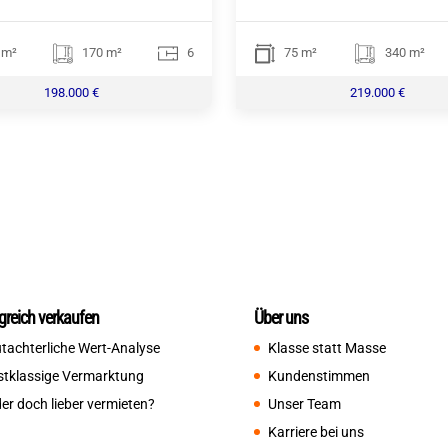
 m²
170 m²
6
75 m²
340 m²
198.000 €
219.000 €
lgreich verkaufen
Über uns
tachterliche Wert-Analyse
Klasse statt Masse
stklassige Vermarktung
Kundenstimmen
er doch lieber vermieten?
Unser Team
Karriere bei uns