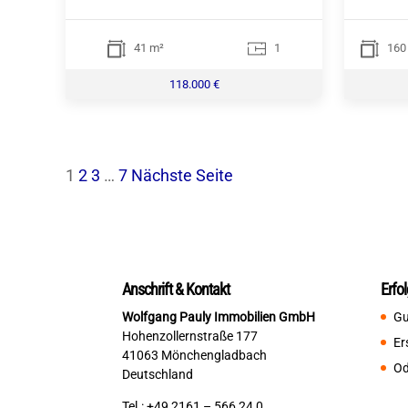
41 m²
1
160
118.000 €
Seitennummerierung
1
2
3
…
7
Nächste Seite
der
Beiträge
Anschrift & Kontakt
Erfo
Wolfgang Pauly Immobilien GmbH
Gu
Hohenzollernstraße 177
Er
41063 Mönchengladbach
Od
Deutschland
Tel.: +49 2161 – 566 24 0