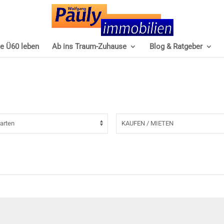
e Ü60 leben
Ab ins Traum-Zuhause
Blog & Ratgeber