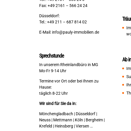
Fax: +49 2161 – 566 24 24
Düsseldorf:
Träu
Tel.: +49 211 – 687 814 02
Im
E-Mail:
info@pauly-immobilien.de
wo
Sprechstunde
Ab i
In unserem Rheinlandbüro in MG
Im
Mo-Fr 9-14 Uhr
Su
Termine vor Ort oder bei Ihnen zu
Ih
Hause:
Th
täglich 8-22 Uhr
Wir sind für Sie da in:
Mönchengladbach | Düsseldorf |
Neuss | Mettmann | Köln | Bergheim |
Krefeld | Heinsberg | Viersen …