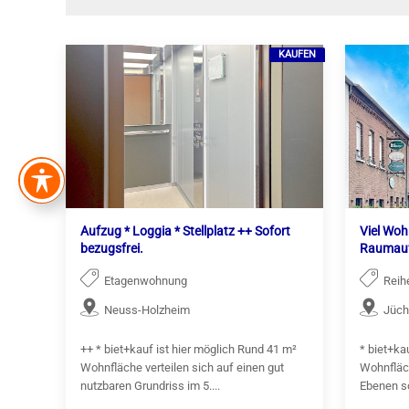
KAUFEN
Aufzug * Loggia * Stellplatz ++ Sofort
Viel Woh
bezugsfrei.
Raumauf
Etagenwohnung
Reih
Neuss-Holzheim
Jüc
++ * biet+kauf ist hier möglich Rund 41 m²
* biet+ka
Wohnfläche verteilen sich auf einen gut
Wohnfläch
nutzbaren Grundriss im 5....
Ebenen so