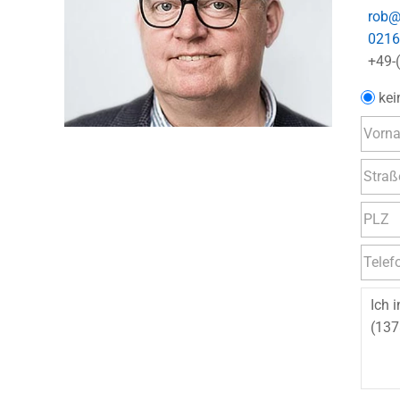
rob@
0216
+49-
kei