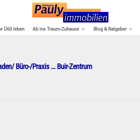
e Ü60 leben
Ab ins Traum-Zuhause
Blog & Ratgeber
n/ Büro-/Praxis ... Buir-Zentrum