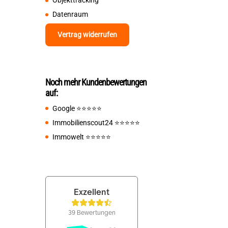
Objekttracking
Datenraum
Vertrag widerrufen
Noch mehr Kundenbewertungen
auf:
Google
⭐️⭐️⭐️⭐️⭐️
Immobilienscout24
⭐️⭐️⭐️⭐️⭐️
Immowelt
⭐️⭐️⭐️⭐️⭐️