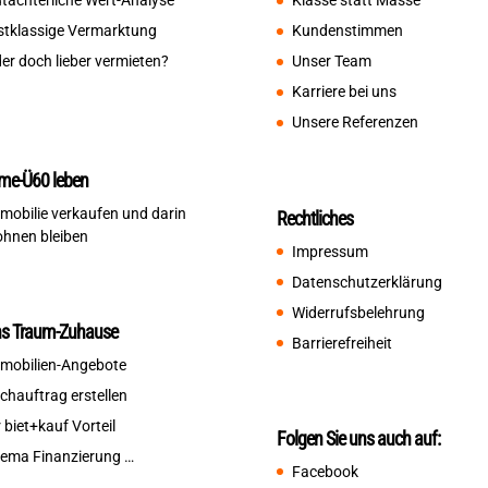
tachterliche Wert-Analyse
Klasse statt Masse
stklassige Vermarktung
Kundenstimmen
er doch lieber vermieten?
Unser Team
Karriere bei uns
Unsere Referenzen
me-Ü60 leben
mobilie verkaufen und darin
Rechtliches
hnen bleiben
Impressum
Datenschutzerklärung
Widerrufsbelehrung
ns Traum-Zuhause
Barrierefreiheit
mobilien-Angebote
chauftrag erstellen
r biet+kauf Vorteil
Folgen Sie uns auch auf:
ema Finanzierung …
Facebook