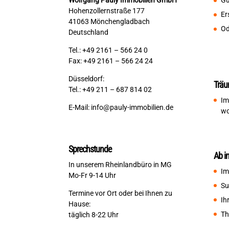
Wolfgang Pauly Immobilien GmbH
Gu
Hohenzollernstraße 177
Er
41063 Mönchengladbach
Od
Deutschland
Tel.: +49 2161 – 566 24 0
Fax: +49 2161 – 566 24 24
Düsseldorf:
Träu
Tel.: +49 211 – 687 814 02
Im
E-Mail:
info@pauly-immobilien.de
wo
Sprechstunde
Ab i
In unserem Rheinlandbüro in MG
Im
Mo-Fr 9-14 Uhr
Su
Termine vor Ort oder bei Ihnen zu
Ih
Hause:
Th
täglich 8-22 Uhr